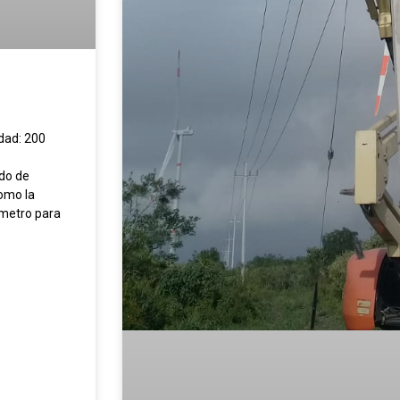
dad: 200
ado de
como la
ámetro para