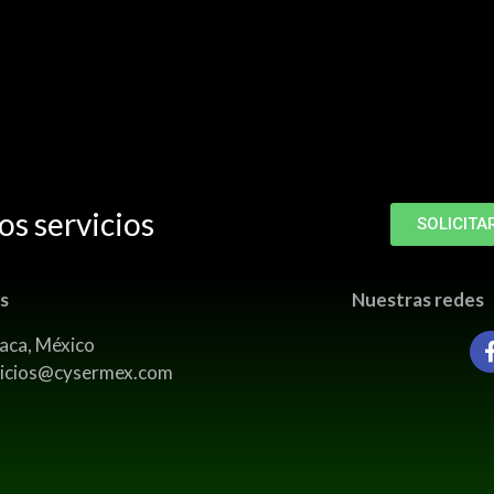
os servicios
SOLICITA
as
Nuestras redes
aca, México
vicios@cysermex.com